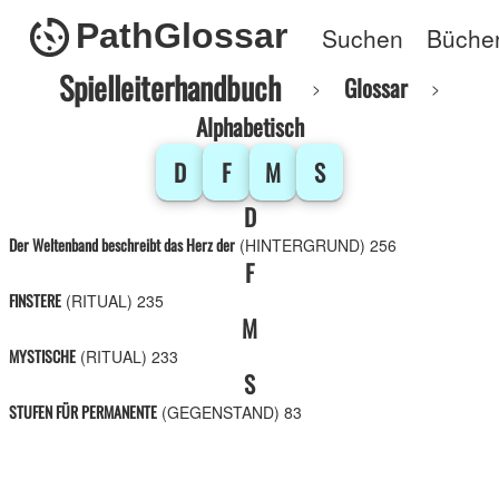
PathGlossar
Suchen
Büche
Spielleiterhandbuch
Glossar
Alphabetisch
D
F
M
S
D
Der Weltenband beschreibt das Herz der
(HINTERGRUND)
256
F
FINSTERE
(RITUAL)
235
M
MYSTISCHE
(RITUAL)
233
S
STUFEN FÜR PERMANENTE
(GEGENSTAND)
83