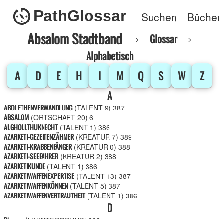
PathGlossar
Suchen
Büche
Absalom Stadtband
Glossar
Alphabetisch
A
D
E
H
I
M
Q
S
W
Z
A
ABOLETHENVERWANDLUNG
(TALENT 9)
387
ABSALOM
(ORTSCHAFT 20)
6
ALGHOLLTHUKNECHT
(TALENT 1)
386
AZARKETI-GEZEITENZÄHMER
(KREATUR 7)
389
AZARKETI-KRABBENFÄNGER
(KREATUR 0)
388
AZARKETI-SEEFAHRER
(KREATUR 2)
388
AZARKETIKUNDE
(TALENT 1)
386
AZARKETIWAFFENEXPERTISE
(TALENT 13)
387
AZARKETIWAFFENKÖNNEN
(TALENT 5)
387
AZARKETIWAFFENVERTRAUTHEIT
(TALENT 1)
386
D